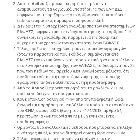
Από το
Άρθρο 2
, προκύπτει ρητά ότι πρέπει να
αναβαθμιστούν τα λογισμικά υποστήριξης των ΕΑΦΔΣΣ,
σύμφωνα με τις οριζόμενες στο άρθρο «νέες» απαιτήσεις
(ειδικό ακυρωτικό, παρακράτηση φόρου κλπ).
Δεν ορίζεται η υποχρέωση αναβάθμισης των εγκατεστημένων
ΕΑΦΔΣΣ, σύμφωνα με τις «νέες» απαιτήσεις του άρθρου 2. Η
συγκεκριμένη αναβάθμιση, παραμένει στην διακριτική
ευχέρεια των χρηστών των εγκατεστημένων ΕΑΦΔΣΣ.
Τέλος, ορίζεται η υποχρέωση των εμπορικών εφαρμογών
(όταν τα παραστατικά που εκδίδουν, σημαίνονται από
ΕΑΦΔΣΣ) να εκτυπώνουν στο παραστατικό ή να αποστέλλουν
στα λογισμικά υποστήριξης των ΕΑΦΔΣΣ, τα δεδομένα των 22
πρώτων πεδίων του αρχείου e.txt. Αναφέρεται μάλιστα, ότι
δεν θα επιτρέπεται η περαιτέρω χρήση της εμπορικής
εφαρμογής, αν δεν καλύπτεται αυτή η προδιαγραφή.
Από το
Άρθρο 3
, προκύπτει ρητά ότι το ρολόι των ΦΗΜ,
πρέπει να δείχνει την πραγματική ώρα.
Κάθε απόκλιση ρολογιού ΦΗΜ από την πραγματική ώρα,
θεωρείται παράβαση και επιβάλλεται πρόστιμο στον κάτοχο
του ΦΗΜ, ύψους 500 € (βάση του ν.4174/2013, άρθρο 54,
περίπτωση ια «λειτουργία ΦΗΜ με μη εγκεκριμένες
προδιαγραφές»).
Ορίζoνται δύο εναλλακτικές μέθοδοι, που μπορεί να επιλέξει
ο κάτοχος ΦΗΜ, ώστε να διατηρεί σωστή ώρα στον ΦΗΜ.
Τέλος αναφέρεται, ότι πρέπει να εισάγονται στις