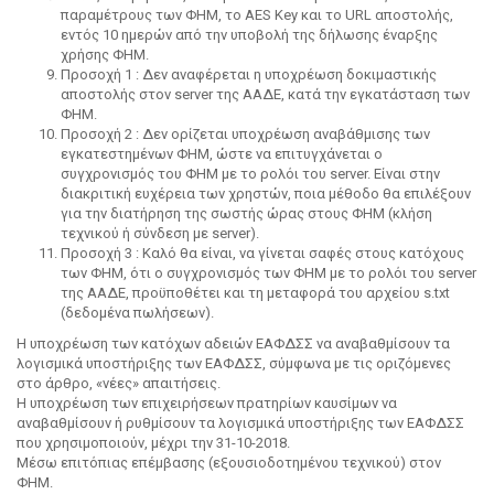
παραμέτρους των ΦΗΜ, το AES Key και το URL αποστολής,
εντός 10 ημερών από την υποβολή της δήλωσης έναρξης
χρήσης ΦΗΜ.
Προσοχή 1 : Δεν αναφέρεται η υποχρέωση δοκιμαστικής
αποστολής στον server της ΑΑΔΕ, κατά την εγκατάσταση των
ΦΗΜ.
Προσοχή 2 : Δεν ορίζεται υποχρέωση αναβάθμισης των
εγκατεστημένων ΦΗΜ, ώστε να επιτυγχάνεται ο
συγχρονισμός του ΦΗΜ με το ρολόι του server. Είναι στην
διακριτική ευχέρεια των χρηστών, ποια μέθοδο θα επιλέξουν
για την διατήρηση της σωστής ώρας στους ΦΗΜ (κλήση
τεχνικού ή σύνδεση με server).
Προσοχή 3 : Καλό θα είναι, να γίνεται σαφές στους κατόχους
των ΦΗΜ, ότι ο συγχρονισμός των ΦΗΜ με το ρολόι του server
της ΑΑΔΕ, προϋποθέτει και τη μεταφορά του αρχείου s.txt
(δεδομένα πωλήσεων).
Η υποχρέωση των κατόχων αδειών ΕΑΦΔΣΣ να αναβαθμίσουν τα
λογισμικά υποστήριξης των ΕΑΦΔΣΣ, σύμφωνα με τις οριζόμενες
στο άρθρο, «νέες» απαιτήσεις.
Η υποχρέωση των επιχειρήσεων πρατηρίων καυσίμων να
αναβαθμίσουν ή ρυθμίσουν τα λογισμικά υποστήριξης των ΕΑΦΔΣΣ
που χρησιμοποιούν, μέχρι την 31-10-2018.
Μέσω επιτόπιας επέμβασης (εξουσιοδοτημένου τεχνικού) στον
ΦΗΜ.