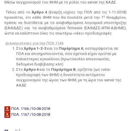
Μέσω συγχρονισμού του ΦΗΜ με το ρολόι του server της ΑΑΔΕ.
Τέλος από το
Άρθρο 4
(έναρξη ισχύος της ΠΟΛ από τις 1-11-2018)
η
προκύπτει, ότι κάθε ΦΗΜ που θα πουλάτε μετά την 1
Νοεμβρίου,
πρέπει να διατίθεται με τα αναβαθμισμένα λογισμικά υποστήριξης
(ΕΑΦΔΔΣ) και τα αναβαθμισμένα firmware (ΕΑΦΔΣΣ-ΦΤΜ-ΑΔΗΜΕ),
ώστε να καλύπτουν όλες τις ανωτέρω «νέες» προδιαγραφές.
Διευκρινίσεις για την ΠΟΛ.1166
Στα
Άρθρα 1-2-3
και το
Παράρτημα Α
, καταγράφονται σε
ΠΟΛ και επισημοποιούνται, όσα σχετικά είχαν οριστεί με
παλαιότερες εγκυκλίους (πρωτόκολλο επικοινωνίας,
δεδομένα διαβίβασης κλπ)
Στο
Άρθρο 4
και το
Παράρτημα Β
, ορίζεται (ως «νέα»
προδιαγραφή των ΦΗΜ) η δυνατότητα αυτόματου
συγχρονισμού της ώρας των ΦΗΜ, με τη ώρα του server της
ΑΑΔΕ
ΠΟΛ. 1166 /10-08-2018
ΠΟΛ. 1167 /10-08-2018