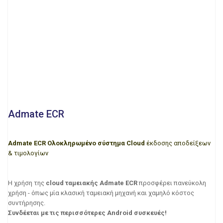
Admate ECR
Admate ECR
Ολοκληρωμένο σύστημα Cloud
έκδοσης αποδείξεων
& τιμολογίων
Η χρήση της
cloud ταμειακής Admate ECR
προσφέρει πανεύκολη
χρήση - όπως μία κλασική ταμειακή μηχανή και χαμηλό κόστος
συντήρησης.
Συνδέεται με τις περισσότερες Android συσκευές!